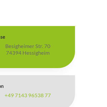
sse
Besigheimer Str. 70
74394 Hessigheim
on
+49 7143 96538 77