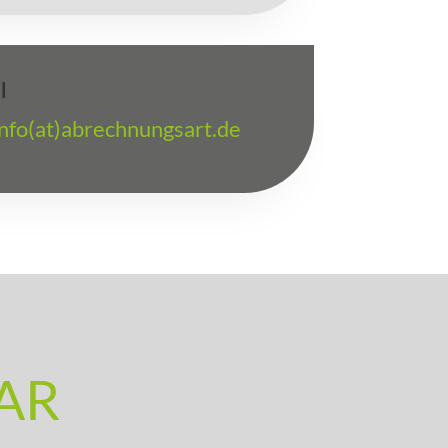
l
info(at)abrechnungsart.de
AR