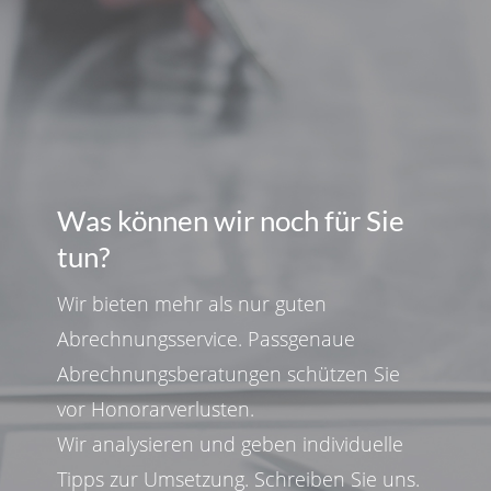
Was können wir noch für Sie
tun?
Wir bieten mehr als nur guten
Abrechnungsservice. Passgenaue
Abrechnungsberatungen schützen Sie
vor Honorarverlusten.
Wir analysieren und geben individuelle
Tipps zur Umsetzung. Schreiben Sie uns.